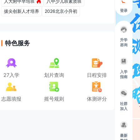
人大附中早培班
八中少儿班素质班
登录
拔尖创新人才培养
2026北京小升初
升学
特色服务
咨询
入学
27入学
划片查询
日程安排
指南
志愿填报
摇号规则
体测评分
社群
加入
最新