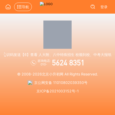
导航
登录
👆识码发送【6】查看 人大附、八中特殊招生 校额到校、中考大报纸
5624 8351
咨询电话:
010-
© 2008-2026
北京小升初网
All Rights Reserved.
京公网安备 11010802039350号
京ICP备2021003152号-1