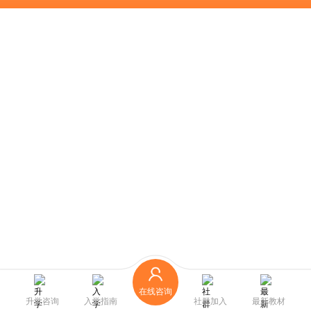
在线咨询
升学咨询
入学指南
社群加入
最新教材