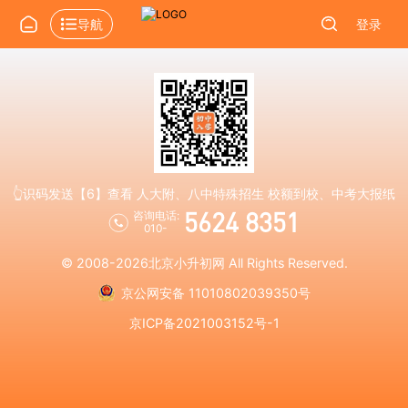
导航
登录
👆识码发送【6】查看 人大附、八中特殊招生 校额到校、中考大报纸
5624 8351
咨询电话:
010-
© 2008-2026
北京小升初网
All Rights Reserved.
京公网安备 11010802039350号
京ICP备2021003152号-1