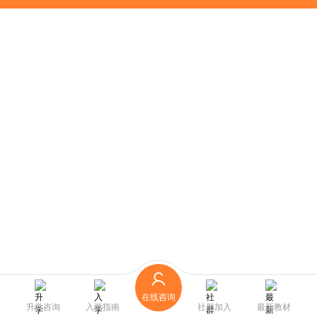
在线咨询
升学咨询
入学指南
社群加入
最新教材