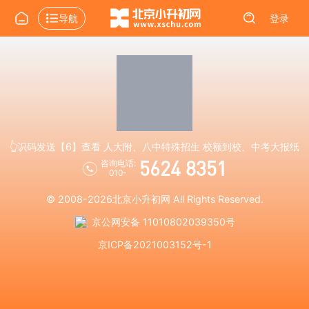
导航
登录
👆识码发送【6】查看 人大附、八中特殊招生 校额到校、中考大报纸
5624 8351
咨询电话:
010-
© 2008-2026
北京小升初网
All Rights Reserved.
京公网安备 11010802039350号
京ICP备2021003152号-1