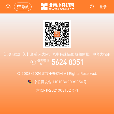
导航
登录
👆识码发送【6】查看 人大附、八中特殊招生 校额到校、中考大报纸
5624 8351
咨询电话:
010-
© 2008-2026
北京小升初网
All Rights Reserved.
京公网安备 11010802039350号
京ICP备2021003152号-1