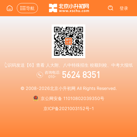
导航
登录
👆识码发送【6】查看 人大附、八中特殊招生 校额到校、中考大报纸
5624 8351
咨询电话:
010-
© 2008-2026
北京小升初网
All Rights Reserved.
京公网安备 11010802039350号
京ICP备2021003152号-1