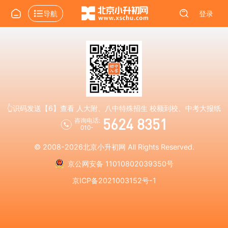
导航
登录
👆识码发送【6】查看 人大附、八中特殊招生 校额到校、中考大报纸
5624 8351
咨询电话:
010-
© 2008-2026
北京小升初网
All Rights Reserved.
京公网安备 11010802039350号
京ICP备2021003152号-1