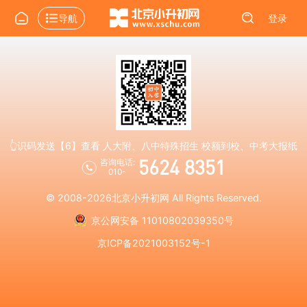
导航
登录
👆识码发送【6】查看 人大附、八中特殊招生 校额到校、中考大报纸
5624 8351
咨询电话:
010-
© 2008-2026
北京小升初网
All Rights Reserved.
京公网安备 11010802039350号
京ICP备2021003152号-1