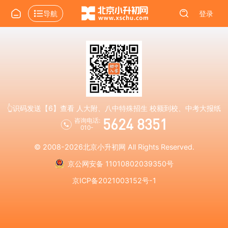
导航
登录
👆识码发送【6】查看 人大附、八中特殊招生 校额到校、中考大报纸
5624 8351
咨询电话:
010-
© 2008-2026
北京小升初网
All Rights Reserved.
京公网安备 11010802039350号
京ICP备2021003152号-1