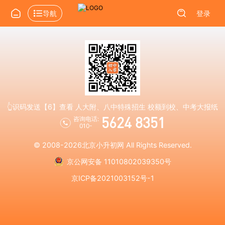
导航
登录
👆识码发送【6】查看 人大附、八中特殊招生 校额到校、中考大报纸
5624 8351
咨询电话:
010-
© 2008-2026
北京小升初网
All Rights Reserved.
京公网安备 11010802039350号
京ICP备2021003152号-1