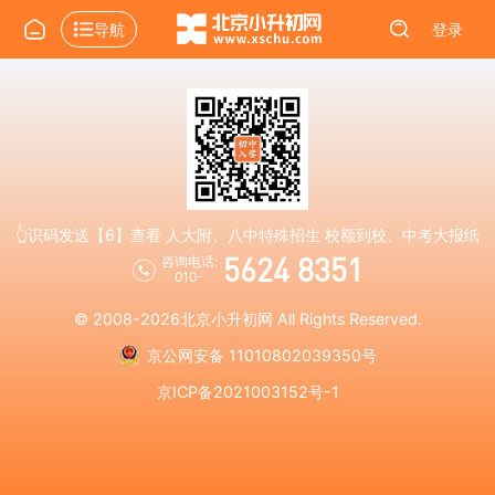
导航
登录
👆识码发送【6】查看 人大附、八中特殊招生 校额到校、中考大报纸
5624 8351
咨询电话:
010-
© 2008-2026
北京小升初网
All Rights Reserved.
京公网安备 11010802039350号
京ICP备2021003152号-1