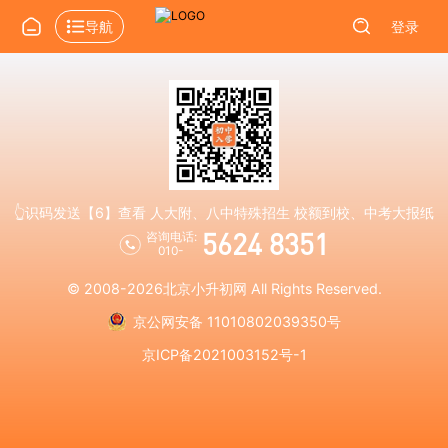
导航
登录
👆识码发送【6】查看 人大附、八中特殊招生 校额到校、中考大报纸
5624 8351
咨询电话:
010-
© 2008-2026
北京小升初网
All Rights Reserved.
京公网安备 11010802039350号
京ICP备2021003152号-1