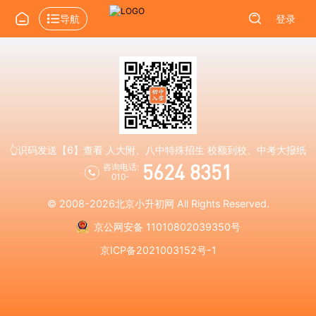
导航
登录
👆识码发送【6】查看 人大附、八中特殊招生 校额到校、中考大报纸
5624 8351
咨询电话:
010-
© 2008-2026
北京小升初网
All Rights Reserved.
京公网安备 11010802039350号
京ICP备2021003152号-1