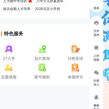
人大附中早培班
八中少儿班素质班
登录
拔尖创新人才培养
2026北京小升初
升学
特色服务
咨询
入学
27入学
划片查询
日程安排
指南
志愿填报
摇号规则
体测评分
社群
加入
最新