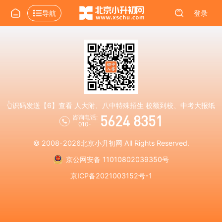
导航
登录
👆识码发送【6】查看 人大附、八中特殊招生 校额到校、中考大报纸
5624 8351
咨询电话:
010-
© 2008-2026
北京小升初网
All Rights Reserved.
京公网安备 11010802039350号
京ICP备2021003152号-1