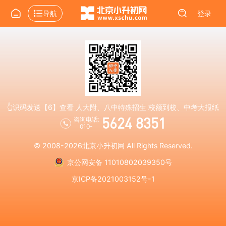
导航
登录
👆识码发送【6】查看 人大附、八中特殊招生 校额到校、中考大报纸
5624 8351
咨询电话:
010-
© 2008-2026
北京小升初网
All Rights Reserved.
京公网安备 11010802039350号
京ICP备2021003152号-1