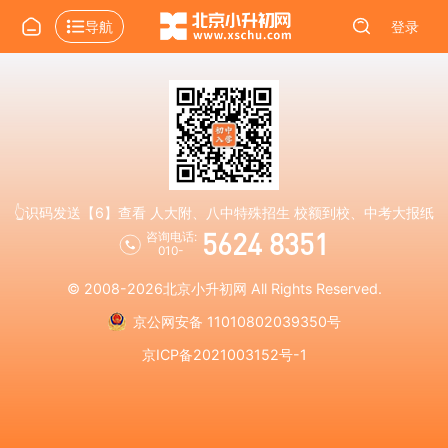
导航
登录
👆识码发送【6】查看 人大附、八中特殊招生 校额到校、中考大报纸
5624 8351
咨询电话:
010-
© 2008-2026
北京小升初网
All Rights Reserved.
京公网安备 11010802039350号
京ICP备2021003152号-1