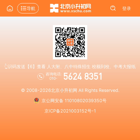
导航
登录
👆识码发送【6】查看 人大附、八中特殊招生 校额到校、中考大报纸
5624 8351
咨询电话:
010-
© 2008-2026
北京小升初网
All Rights Reserved.
京公网安备 11010802039350号
京ICP备2021003152号-1