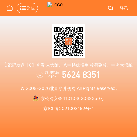
导航
登录
👆识码发送【6】查看 人大附、八中特殊招生 校额到校、中考大报纸
5624 8351
咨询电话:
010-
© 2008-2026
北京小升初网
All Rights Reserved.
京公网安备 11010802039350号
京ICP备2021003152号-1