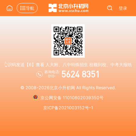
导航
登录
👆识码发送【6】查看 人大附、八中特殊招生 校额到校、中考大报纸
5624 8351
咨询电话:
010-
© 2008-2026
北京小升初网
All Rights Reserved.
京公网安备 11010802039350号
京ICP备2021003152号-1