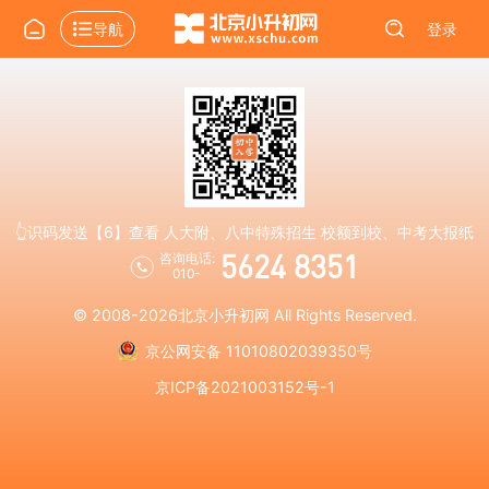
导航
登录
👆识码发送【6】查看 人大附、八中特殊招生 校额到校、中考大报纸
5624 8351
咨询电话:
010-
© 2008-2026
北京小升初网
All Rights Reserved.
京公网安备 11010802039350号
京ICP备2021003152号-1