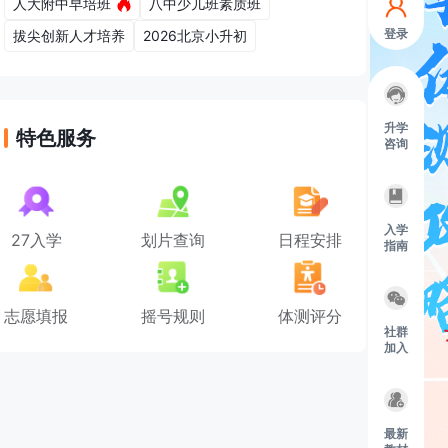
人大附中早培班
八中少儿班素质班
登录
拔尖创新人才培养
2026北京小升初
升学
特色服务
咨询
入学
27入学
划片查询
日程安排
指南
志愿填报
摇号规则
体测评分
社群
加入
最新