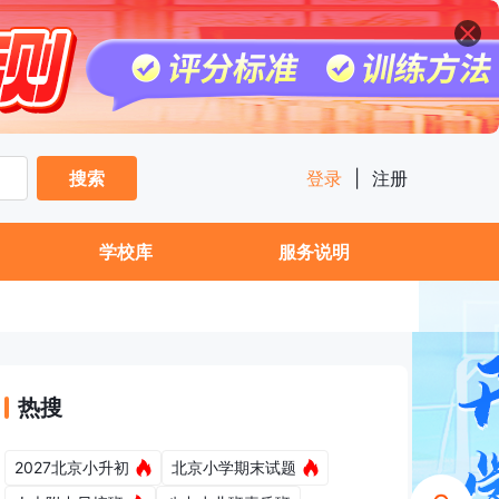
搜索
登录
|
注册
学校库
服务说明
热搜
2027北京小升初
北京小学期末试题