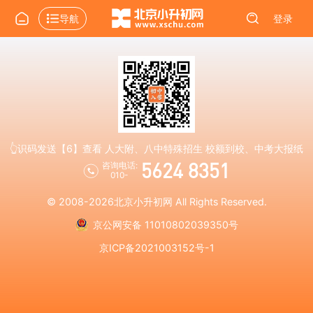
导航
登录
👆识码发送【6】查看 人大附、八中特殊招生 校额到校、中考大报纸
5624 8351
咨询电话:
010-
© 2008-2026
北京小升初网
All Rights Reserved.
京公网安备 11010802039350号
京ICP备2021003152号-1