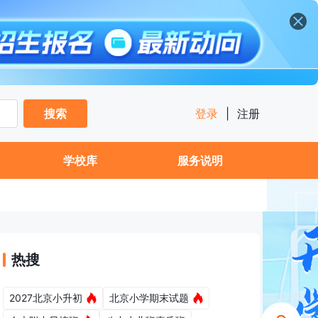
搜索
登录
|
注册
学校库
服务说明
热搜
2027北京小升初
北京小学期末试题