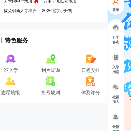
人大附中早培班
八中少儿班素质班
登录
拔尖创新人才培养
2026北京小升初
升学
特色服务
咨询
入学
27入学
划片查询
日程安排
指南
志愿填报
摇号规则
体测评分
社群
加入
最新