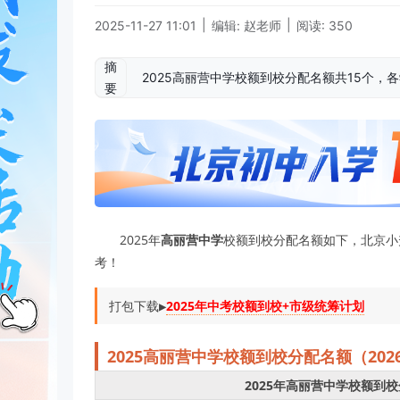
|
|
2025-11-27 11:01
编辑: 赵老师
阅读: 350
摘
2025高丽营中学校额到校分配名额共15个，
要
2025年
高丽营中学
校额到校分配名额如下，北京小升初
考！
打包下载▶️
2025年中考校额到校+市级统筹计划
2025
高丽营中学
校
额到校分配名额（20
2025年高丽营中学校额到