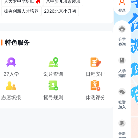
人大附中早培班
八中少儿班素质班
登录
拔尖创新人才培养
2026北京小升初
升学
特色服务
咨询
入学
27入学
划片查询
日程安排
指南
志愿填报
摇号规则
体测评分
社群
加入
最新