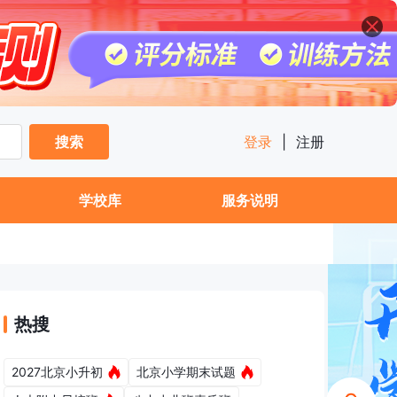
搜索
登录
|
注册
学校库
服务说明
热搜
2027北京小升初
北京小学期末试题