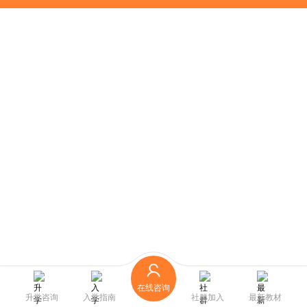
在线咨询
升学咨询
入学指南
社群加入
最新教材