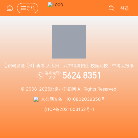
导航
登录
👆识码发送【6】查看 人大附、八中特殊招生 校额到校、中考大报纸
5624 8351
咨询电话:
010-
© 2008-2026
北京小升初网
All Rights Reserved.
京公网安备 11010802039350号
京ICP备2021003152号-1