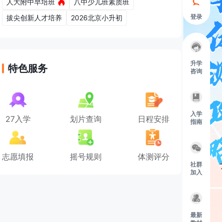
人大附中早培班
八中少儿班素质班
登录
拔尖创新人才培养
2026北京小升初
升学
特色服务
咨询
入学
27入学
划片查询
日程安排
指南
志愿填报
摇号规则
体测评分
社群
加入
最新