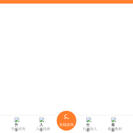
在线咨询
升学咨询
入学指南
社群加入
最新教材