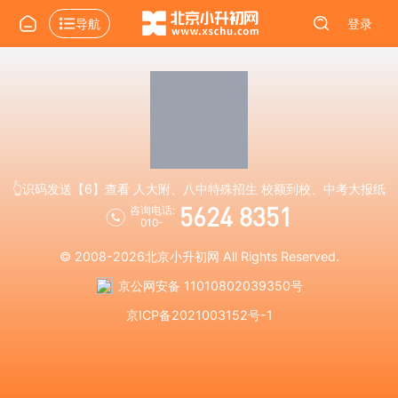
导航
登录
👆识码发送【6】查看 人大附、八中特殊招生 校额到校、中考大报纸
5624 8351
咨询电话:
010-
© 2008-2026
北京小升初网
All Rights Reserved.
京公网安备 11010802039350号
京ICP备2021003152号-1