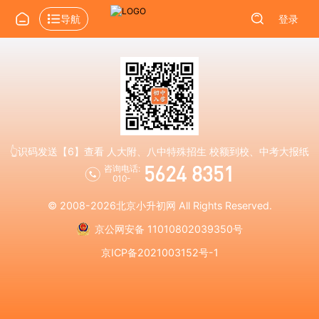
导航
登录
👆识码发送【6】查看 人大附、八中特殊招生 校额到校、中考大报纸
5624 8351
咨询电话:
010-
© 2008-2026
北京小升初网
All Rights Reserved.
京公网安备 11010802039350号
京ICP备2021003152号-1