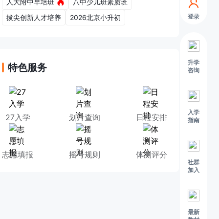
人大附中早培班
八中少儿班素质班
登录
拔尖创新人才培养
2026北京小升初
升学
特色服务
咨询
入学
27入学
划片查询
日程安排
指南
志愿填报
摇号规则
体测评分
社群
加入
最新