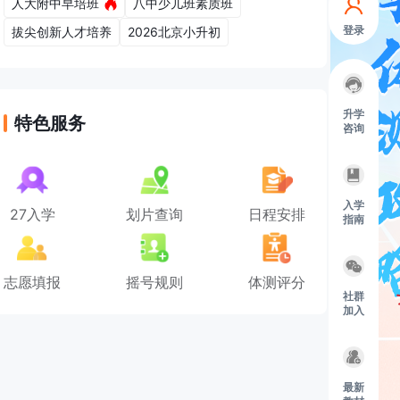
人大附中早培班
八中少儿班素质班
登录
拔尖创新人才培养
2026北京小升初
升学
特色服务
咨询
入学
27入学
划片查询
日程安排
指南
志愿填报
摇号规则
体测评分
社群
加入
最新