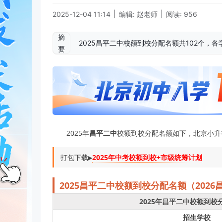
|
|
2025-12-04 11:14
编辑: 赵老师
阅读: 956
摘
2025昌平二中校额到校分配名额共102个，
要
2025年
昌平二中
校额到校分配名额如下，北京小升初网
打包下载▶️
2025年中考校额到校+市级统筹计划
2025
昌平二中
校
额到校分配名额（2026
2025年昌平二中校额到校
招生学校