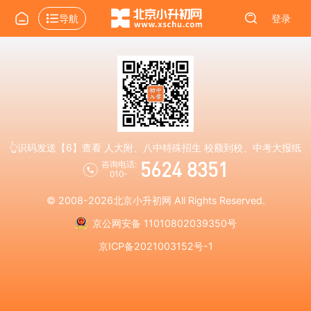
导航
登录
👆识码发送【6】查看 人大附、八中特殊招生 校额到校、中考大报纸
5624 8351
咨询电话:
010-
© 2008-2026
北京小升初网
All Rights Reserved.
京公网安备 11010802039350号
京ICP备2021003152号-1