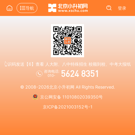
导航
登录
👆识码发送【6】查看 人大附、八中特殊招生 校额到校、中考大报纸
5624 8351
咨询电话:
010-
© 2008-2026
北京小升初网
All Rights Reserved.
京公网安备 11010802039350号
京ICP备2021003152号-1