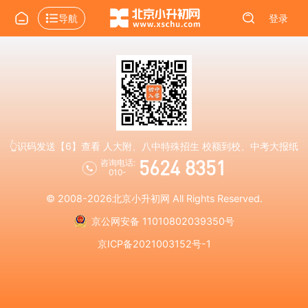
导航
登录
👆识码发送【6】查看 人大附、八中特殊招生 校额到校、中考大报纸
5624 8351
咨询电话:
010-
© 2008-2026
北京小升初网
All Rights Reserved.
京公网安备 11010802039350号
京ICP备2021003152号-1