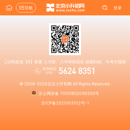
导航
登录
👆识码发送【6】查看 人大附、八中特殊招生 校额到校、中考大报纸
5624 8351
咨询电话:
010-
© 2008-2026
北京小升初网
All Rights Reserved.
京公网安备 11010802039350号
京ICP备2021003152号-1