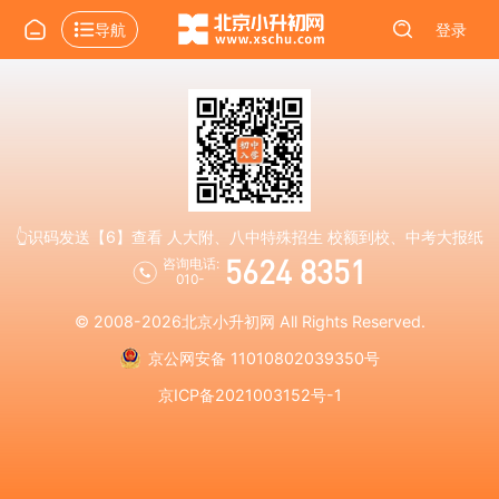
导航
登录
👆识码发送【6】查看 人大附、八中特殊招生 校额到校、中考大报纸
5624 8351
咨询电话:
010-
© 2008-2026
北京小升初网
All Rights Reserved.
京公网安备 11010802039350号
京ICP备2021003152号-1