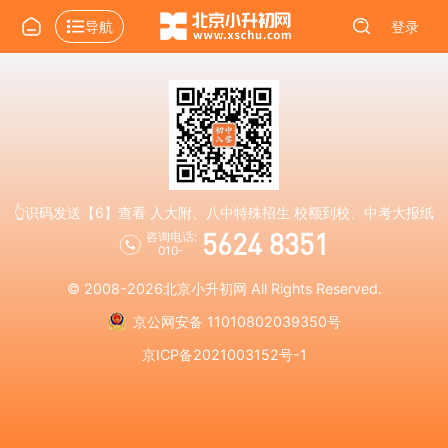
导航
登录
👆识码发送【6】查看 人大附、八中特殊招生 校额到校、中考大报纸
5624 8351
咨询电话:
010-
© 2008-2026
北京小升初网
All Rights Reserved.
京公网安备 11010802039350号
京ICP备2021003152号-1