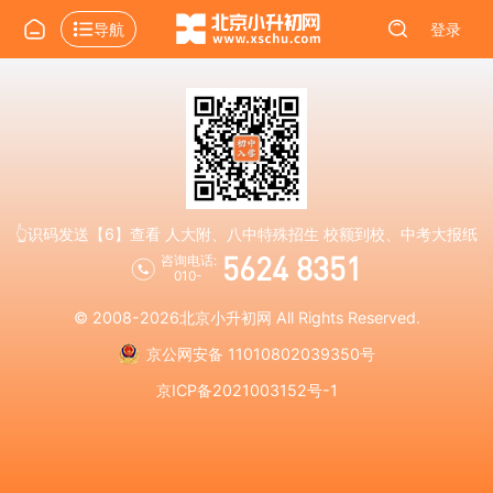
导航
登录
👆识码发送【6】查看 人大附、八中特殊招生 校额到校、中考大报纸
5624 8351
咨询电话:
010-
© 2008-2026
北京小升初网
All Rights Reserved.
京公网安备 11010802039350号
京ICP备2021003152号-1