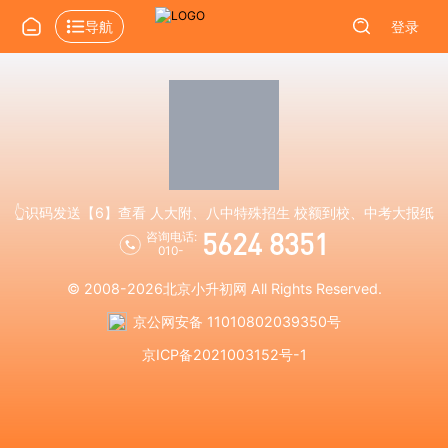
导航
登录
👆识码发送【6】查看 人大附、八中特殊招生 校额到校、中考大报纸
5624 8351
咨询电话:
010-
© 2008-2026
北京小升初网
All Rights Reserved.
京公网安备 11010802039350号
京ICP备2021003152号-1