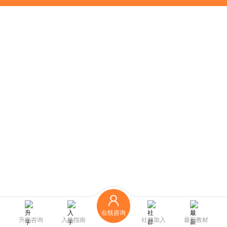
在线咨询
升学咨询
入学指南
社群加入
最新教材