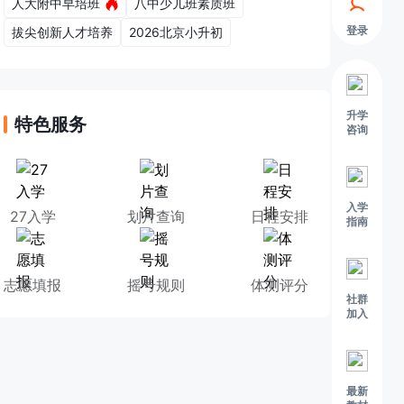
人大附中早培班
八中少儿班素质班
登录
拔尖创新人才培养
2026北京小升初
升学
特色服务
咨询
入学
27入学
划片查询
日程安排
指南
志愿填报
摇号规则
体测评分
社群
加入
最新