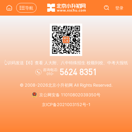
导航
登录
👆识码发送【6】查看 人大附、八中特殊招生 校额到校、中考大报纸
5624 8351
咨询电话:
010-
© 2008-2026
北京小升初网
All Rights Reserved.
京公网安备 11010802039350号
京ICP备2021003152号-1