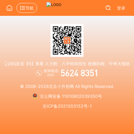
导航
登录
👆识码发送【6】查看 人大附、八中特殊招生 校额到校、中考大报纸
5624 8351
咨询电话:
010-
© 2008-2026
北京小升初网
All Rights Reserved.
京公网安备 11010802039350号
京ICP备2021003152号-1