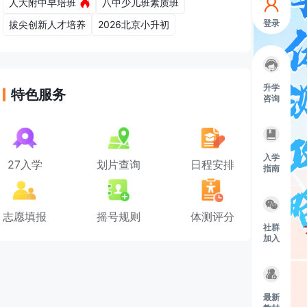
人大附中早培班
八中少儿班素质班
登录
拔尖创新人才培养
2026北京小升初
升学
特色服务
咨询
入学
27入学
划片查询
日程安排
指南
志愿填报
摇号规则
体测评分
社群
加入
最新