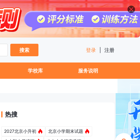
搜索
登录
|
注册
学校库
服务说明
热搜
2027北京小升初
北京小学期末试题