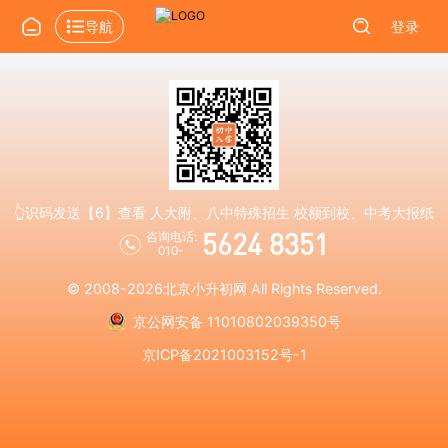
导航
登录
👆识码发送【6】查看 人大附、八中特殊招生 校额到校、中考大报纸
5624 8351
咨询电话:
010-
© 2008-2026
北京小升初网
All Rights Reserved.
京公网安备 11010802039350号
京ICP备2021003152号-1